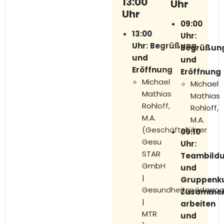
13:00
Uhr
Uhr
09:00
13:00
Uhr:
Uhr:
Begrüßung
Begrüßun
und
und
Eröffnung
Eröffnung
Michael
Michael
Mathias
Mathias
Rohloff,
Rohloff,
M.A.
M.A.
(Geschäftsführer
09:10
Gesu
Uhr:
STAR
Teambild
GmbH
und
|
Gruppenku
Gesundheitspädago
Zusammen
|
arbeiten
MTR
und