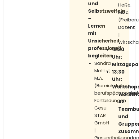
und
Heße,
Selbstzweifeln
M.Sc.
–
(Freiberu
Lernen
Dozent
mit
|
Unsicherheit
Wirtscha
professionell
12:30
begleiten
Uhr:
Sandra
Mittagspa
Mettel,
13:30
M.A.
Uhr
:
(Bereichsleiterin
Workshop
berufspädagogisc
Worksh
Fortbildungen
A2:
Gesu
Teambui
STAR
und
GmbH
Gruppen
|
Zusamm
Gesundheitspädag
-