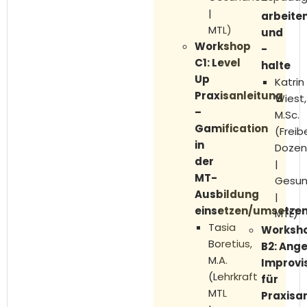
|
arbeite
MTL)
und
Workshop
-
C1: Level
halte
Up
Katrin
Praxisanleitung
Wiest,
–
M.Sc.
Gamification
(Freib
in
Dozen
der
|
MT-
Gesun
Ausbildung
|
einsetzen/umsetze
MTL)
Tasia
Worksh
Boretius,
B2:
Ang
M.A.
Improvi
(Lehrkraft
für
MTL
Praxisa