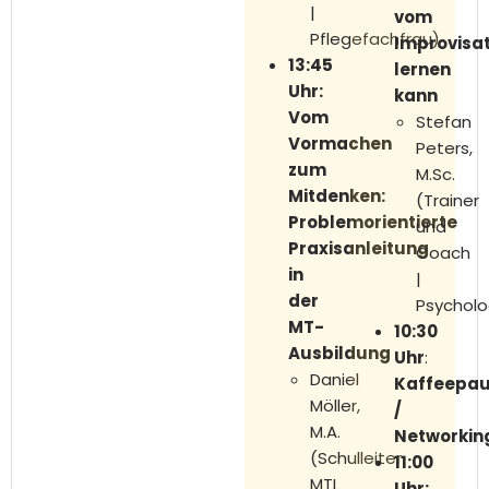
|
vom
Pflegefachfrau)
Improvisa
13:45
lernen
Uhr:
kann
Vom
Stefan
Vormachen
Peters,
zum
M.Sc.
Mitdenken:
(Trainer
Problemorientierte
und
Praxisanleitung
Coach
in
|
der
Psychol
MT-
10:30
Ausbildung
Uhr
:
Daniel
Kaffeepa
Möller,
/
M.A.
Networkin
(Schulleiter
11:00
MTL
Uhr: