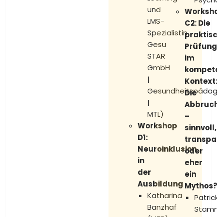
und
Worksh
LMS-
C2: Die
Spezialistin
praktis
Gesu
Prüfun
STAR
im
GmbH
kompete
|
Kontext
Gesundheitspädag
Die
|
Abbruch
MTL)
–
Workshop
sinnvoll,
D1:
transpa
Neuroinklusion
oder
in
eher
der
ein
Ausbildung
Mythos
Katharina
Patric
Banzhaf
Stamm