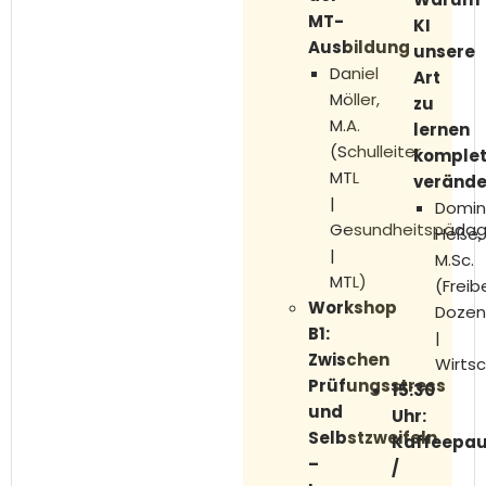
MT-
KI
Ausbildung
unsere
Daniel
Art
Möller,
zu
M.A.
lernen
(Schulleiter
komplet
MTL
verände
|
Domin
Gesundheitspäda
Heße,
|
M.Sc.
MTL)
(Freib
Workshop
Dozen
B1
:
|
Zwischen
Wirtsc
Prüfungsstress
15:30
und
Uhr:
Selbstzweifeln
Kaffeepa
–
/