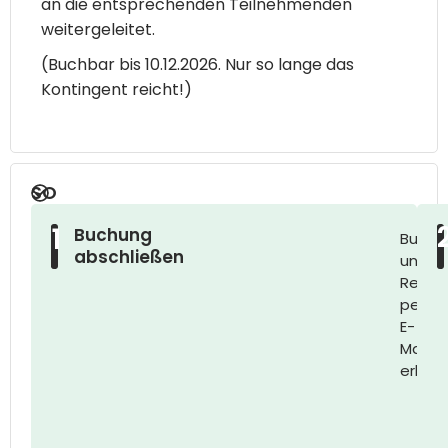
an die entsprechenden Teilnehmenden
weitergeleitet.
(Buchbar bis 10.12.2026. Nur so lange das
Kontingent reicht!)
SO
LÄUFT
1
Buchung
Buchu
IHRE
abschließen
und
TEILNAHME
Rechn
AB:
per
E-
Mail
erhalt