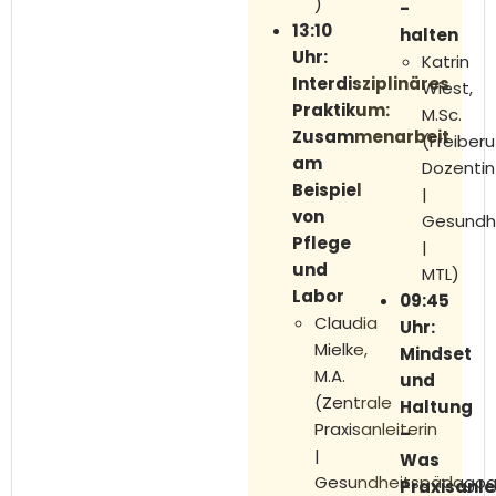
)
-
13:10
halten
Uhr:
Katrin
Interdisziplinäres
Wiest,
Praktikum:
M.Sc.
Zusammenarbeit
(Freiberu
am
Dozentin
Beispiel
|
von
Gesundh
Pflege
|
und
MTL)
Labor
09:45
Claudia
Uhr:
Mielke,
Mindset
M.A.
und
(Zentrale
Haltung
Praxisanleiterin
–
|
Was
Gesundheitspädagog
Praxisanle