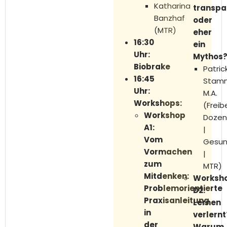
Katharina
transpa
Banzhaf
oder
(MTR)
eher
16:30
ein
Uhr:
Mythos
Biobrake
Patric
16:45
Stamm
Uhr:
M.A.
Workshops:
(Freib
Workshop
Doze
A1:
|
Vom
Gesun
Vormachen
|
zum
MTR)
Mitdenken:
Worksh
Problemorientierte
D2:
Praxisanleitung
Lernen
in
verlernt
der
Warum