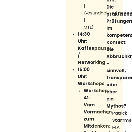
|
Die
Gesundheitspädago
praktisch
|
Prüfungen
MTL)
im
14:30
kompetenz
Uhr:
Kontext:
Kaffeepause
Die
/
Abbruchkri
Networking
–
15:00
sinnvoll,
Uhr
:
transpare
Workshops
oder
Workshop
eher
A1:
ein
Vom
Mythos?
Vormachen
Patrick
zum
Stammei
Mitdenken:
M.A.