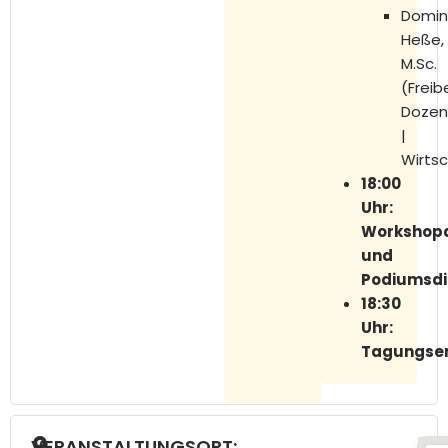
Domin
Heße,
M.Sc.
(Freib
Dozen
|
Wirtsc
18:00
Uhr:
Workshop
und
Podiumsdi
18:30
Uhr:
Tagungse
VERANSTALTUNGSORT: