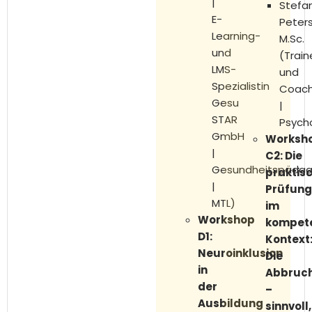
|
Stefa
E-
Peters
Learning-
M.Sc.
und
(Train
LMS-
und
Spezialistin
Coac
Gesu
|
STAR
Psych
GmbH
Worksh
|
C2: Die
Gesundheitspädag
praktis
|
Prüfun
MTL)
im
Workshop
kompete
D1:
Kontext
Neuroinklusion
Die
in
Abbruch
der
–
Ausbildung
sinnvoll,