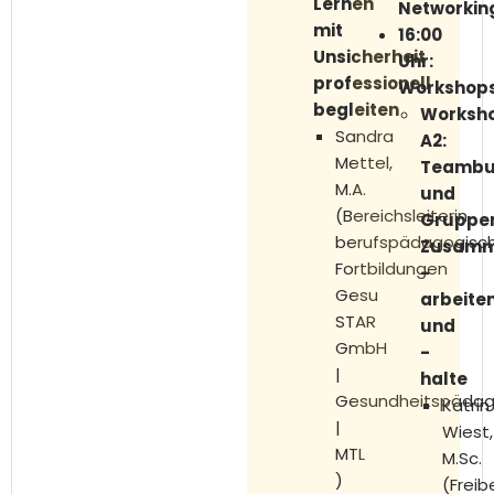
Lernen
Networkin
mit
16:00
Unsicherheit
Uhr:
professionell
Workshops
begleiten
Worksh
Sandra
A2:
Mettel,
Teambui
M.A.
und
(Bereichsleiterin
Gruppen
berufspädagogisc
Zusamm
Fortbildungen
-
Gesu
arbeite
STAR
und
GmbH
-
|
halte
Gesundheitspädag
Katrin
|
Wiest,
MTL
M.Sc.
)
(Freib