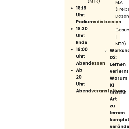
(MTR)
M.A.
18:15
(Freib
Uhr:
Doze
Podiumsdiskussion
|
18:30
Gesun
Uhr:
|
Ende
MTR)
19:00
Worksh
Uhr:
D2:
Abendessen
Lernen
Ab
verlernt
20
Warum
Uhr:
KI
Abendveranstaltung
unsere
Art
zu
lernen
komplet
verände