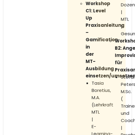
Workshop
Dozen
C1: Level
|
Up
MTL
Praxisanleitung
|
–
Gesun
Gamification
Worksh
in
B2:
Ang
der
Improvi
MT-
für
Ausbildung
Praxisa
einsetzen/umsetze
Stefa
Tasia
Peters
Boretius,
M.Sc.
M.A.
(
(Lehrkraft
Traine
MTL
und
|
Coac
E-
|
Learning-
Psych