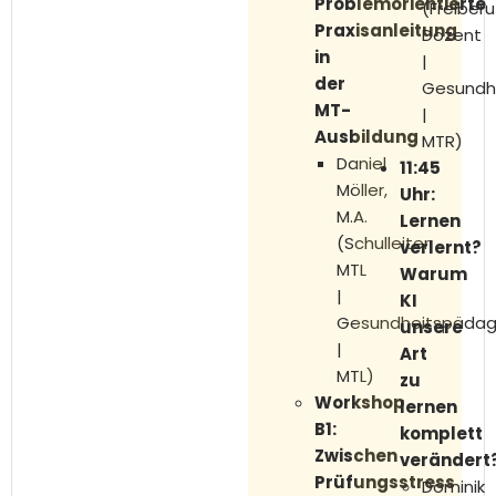
Problemorientierte
(Freiberu
Praxisanleitung
Dozent
in
|
der
Gesundh
MT-
|
Ausbildung
MTR)
Daniel
11:45
Möller,
Uhr:
M.A.
Lernen
(Schulleiter
verlernt?
MTL
Warum
|
KI
Gesundheitspäda
unsere
|
Art
MTL)
zu
Workshop
lernen
B1:
komplett
Zwischen
verändert
Prüfungsstress
Dominik