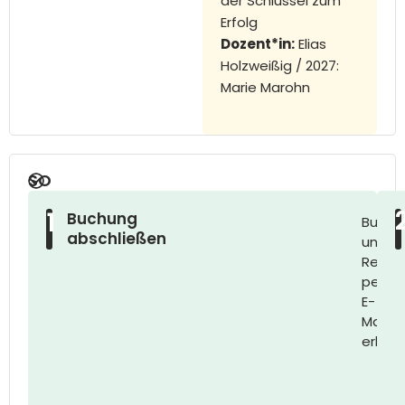
der Schlüssel zum
Erfolg
Dozent*in:
Elias
Holzweißig / 2027:
Marie Marohn
SO
LÄUFT
1
Buchung
Buchu
IHRE
abschließen
und
TEILNAHME
Rechn
AB:
per
E-
Mail
erhalt