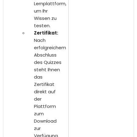
Lernplattform,
um Ihr
Wissen zu
testen.
Zertifikat:
Nach
erfolgreichem
Abschluss
des Quizzes
steht Ihnen
das
Zertifikat
direkt auf
der
Plattform
zum
Download
zur
Verfügung.