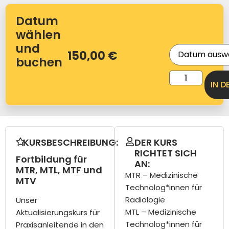
Datum
wählen
und
150,00
€
buchen
IN 
KURSBESCHREIBUNG:
DER KURS
RICHTET SICH
Fortbildung für
AN:
MTR, MTL, MTF und
MTR – Medizinische
MTV
Technolog*innen für
Radiologie
Unser
MTL – Medizinische
Aktualisierungskurs für
Technolog*innen für
Praxisanleitende in den