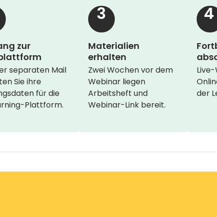
3
4
ng zur
Materialien
Fort
plattform
erhalten
abso
ner separaten Mail
Zwei Wochen vor dem
Live
ten Sie ihre
Webinar liegen
Onlin
gsdaten für die
Arbeitsheft und
der L
rning-Plattform.
Webinar-Link bereit.