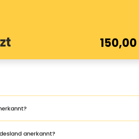
zt
150,0
anerkannt?
ndesland anerkannt?