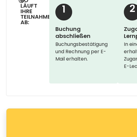
SO
2
LÄUFT
1
IHRE
TEILNAHME
AB:
Buchung
Zuga
abschließen
Lern
Buchungsbestätigung
In ei
und Rechnung per E-
erhal
Mail erhalten.
Zugan
E-Lea