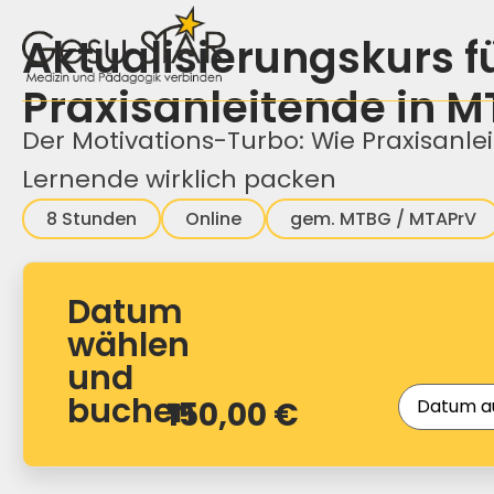
Aktualisierungskurs f
Praxisanleitende in 
Der Motivations-Turbo: Wie Praxisanle
Lernende wirklich packen
8 Stunden
Online
gem. MTBG / MTAPrV
Datum
wählen
und
buchen
150,00
€