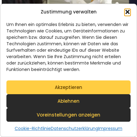
Zustimmung verwalten
Um Ihnen ein optimales Erlebnis zu bieten, verwenden wir
Technologien wie Cookies, um Geräteinformationen zu
Aktuali
Form
Onli
Kommuni
Termine:
0
speichern bzw. darauf zuzugreifen. Wenn Sie diesen
Da
8
at:
ne
kation in
sierun
9
uer:
Stun
Technologien zustimmen, können wir Daten wie das
der
.
gskurs
den
Surfverhalten oder eindeutige IDs auf dieser Website
Praxisanle
0
verarbeiten. Wenn Sie Ihre Zustimmung nicht erteilen
für
itung
oder zurückziehen, können bestimmte Merkmale und
9
Praxis
Funktionen beeinträchtigt werden.
.
anleite
2
nde in
0
Akzeptieren
MT-
2
Berufe
6
Ablehnen
n
,
Voreinstellungen anzeigen
0
2
Cookie-Richtlinie
Datenschutzerklärung
Impressum
.1