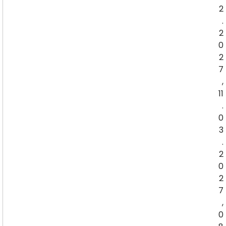
2
.
2
0
2
7
,
11
.
0
3
.
2
0
2
7
,
0