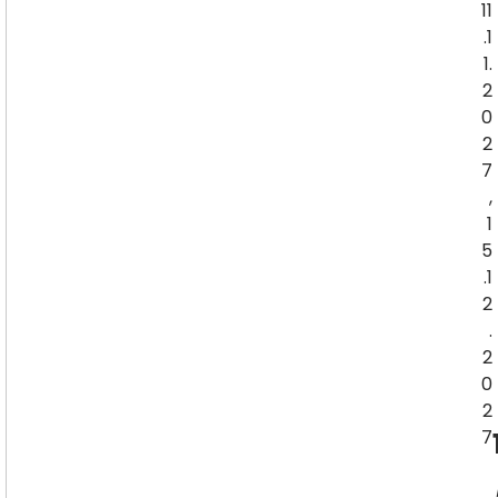
11
.1
1.
2
0
2
7
,
1
5
.1
2
.
2
0
2
7