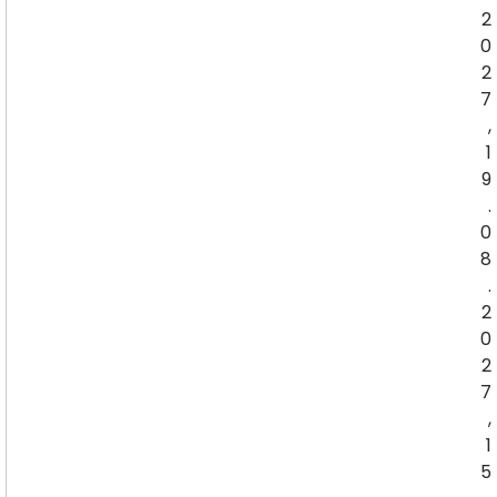
2
0
2
7
,
1
9
.
0
8
.
2
0
2
7
,
1
5