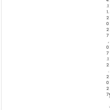
4
.1
1.
2
0
2
7
,
0
7
.1
2
.
2
0
2
7