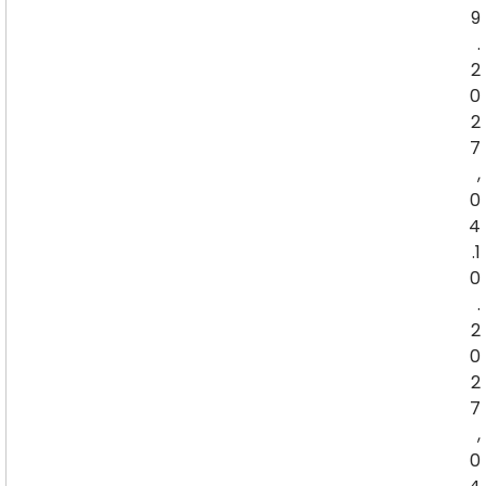
9
.
2
0
2
7
,
0
4
.1
0
.
2
0
2
7
,
0