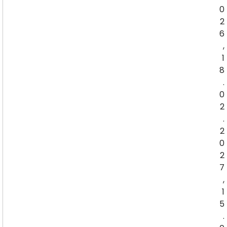
0
2
6
,
1
8
.
0
2
.
2
0
2
7
,
1
5
.