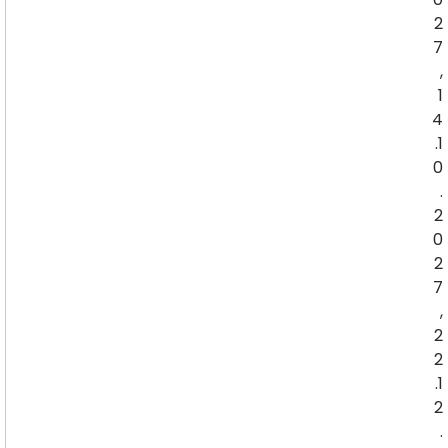
2
7
,
1
4
.1
0
.
2
0
2
7
,
2
2
.1
2
.