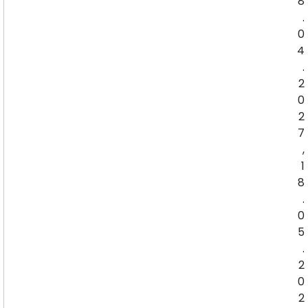
8
.
0
4
.
2
0
2
7
,
1
8
.
0
5
.
2
0
2