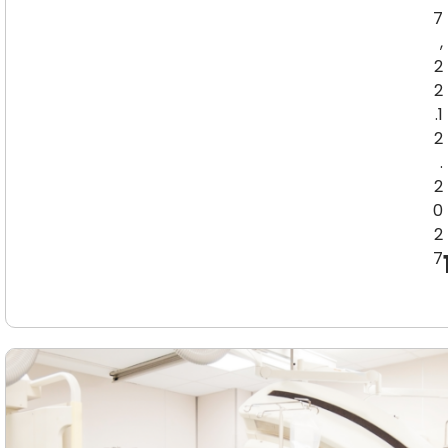
7
,
2
2
.1
2
.
2
0
2
7
NEU!