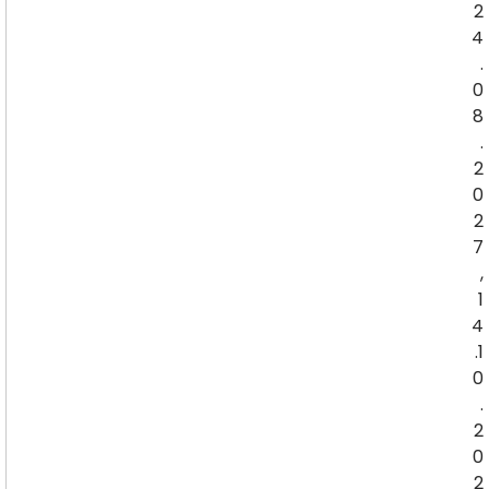
2
4
.
0
8
.
2
0
2
7
,
1
4
.1
0
.
2
0
2