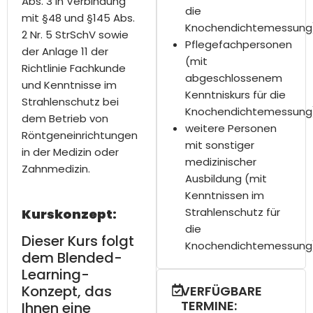
Abs. 3 in Verbindung
die
mit §48 und
§145 Abs.
Knochendichtemessung
2 Nr. 5 StrSchV sowie
Pflegefachpersonen
der Anlage 11 der
(mit
Richtlinie Fachkunde
abgeschlossenem
und Kenntnisse im
Kenntniskurs für die
Strahlenschutz bei
Knochendichtemessung
dem Betrieb von
weitere Personen
Röntgeneinrichtungen
mit sonstiger
in der Medizin oder
medizinischer
Zahnmedizin.
Ausbildung
(mit
Kenntnissen im
Strahlenschutz für
Kurskonzept:
die
Dieser Kurs folgt
Knochendichtemessung
dem Blended-
Learning-
Konzept, das
VERFÜGBARE
TERMINE:
Ihnen eine