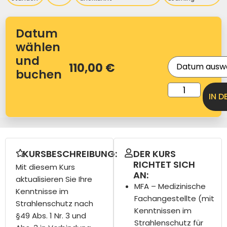
Datum
wählen
und
110,00
€
buchen
IN 
KURSBESCHREIBUNG:
DER KURS
RICHTET SICH
Mit diesem Kurs
AN:
aktualisieren Sie Ihre
MFA – Medizinische
Kenntnisse im
Fachangestellte
(mit
Strahlenschutz nach
Kenntnissen im
§49 Abs. 1 Nr. 3 und
Strahlenschutz für