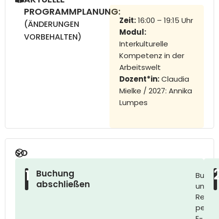
PROGRAMMPLANUNG:
Zeit:
16:00 – 19:15 Uhr
(ÄNDERUNGEN
Modul:
VORBEHALTEN)
Interkulturelle
Kompetenz in der
Arbeitswelt
Dozent*in:
Claudia
Mielke / 2027: Annika
Lumpes
SO
LÄUFT
1
Buchung
Buchu
IHRE
abschließen
und
TEILNAHME
Rechn
AB:
per
E-