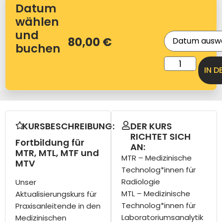
Datum
wählen
und
80,00
€
buchen
IN 
KURSBESCHREIBUNG:
DER KURS
RICHTET SICH
Fortbildung für
AN:
MTR, MTL, MTF und
MTR – Medizinische
MTV
Technolog*innen für
Radiologie
Unser
MTL – Medizinische
Aktualisierungskurs für
Technolog*innen für
Praxisanleitende in den
Laboratoriumsanalytik
Medizinischen