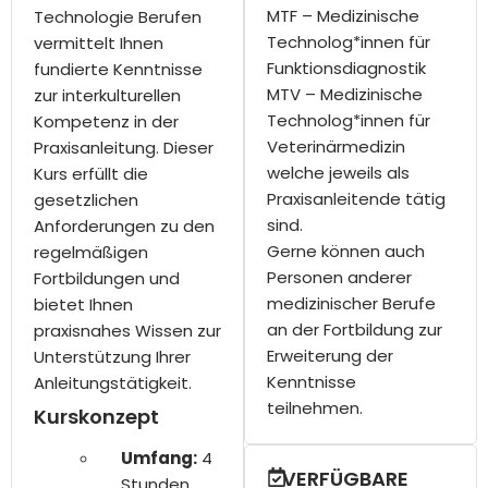
MTF – Medizinische
Technologie Berufen
Technolog*innen für
vermittelt Ihnen
Funktionsdiagnostik
fundierte Kenntnisse
MTV – Medizinische
zur interkulturellen
Technolog*innen für
Kompetenz in der
Veterinärmedizin
Praxisanleitung. Dieser
welche jeweils als
Kurs erfüllt die
Praxisanleitende tätig
gesetzlichen
sind.
Anforderungen zu den
Gerne können auch
regelmäßigen
Personen anderer
Fortbildungen und
medizinischer Berufe
bietet Ihnen
an der Fortbildung zur
praxisnahes Wissen zur
Erweiterung der
Unterstützung Ihrer
Kenntnisse
Anleitungstätigkeit.
teilnehmen.
Kurskonzept
Umfang:
4
VERFÜGBARE
Stunden